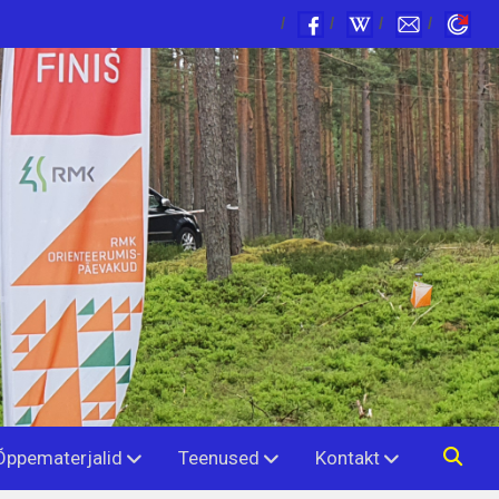
Õppematerjalid
Teenused
Kontakt