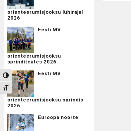
orienteerumisjooksu lühirajal
2026
Eesti MV
orienteerumisjooksu
sprinditeates 2026
Eesti MV
Toggle High Contrast
Toggle Font size
orienteerumisjooksu sprindis
2026
Euroopa noorte