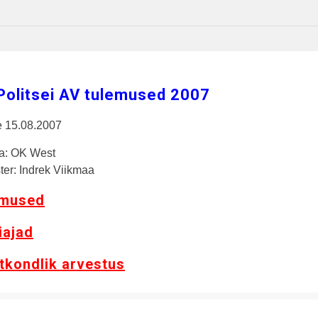
 Politsei AV tulemused 2007
 15.08.2007
ja: OK West
er: Indrek Viikmaa
mused
iajad
tkondlik arvestus