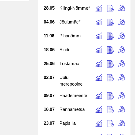
28.05
Kilingi-Nõmme*
04.06
Jõulumäe*
11.06
Pihanõmm
18.06
Sindi
25.06
Tõstamaa
02.07
Uulu
merepoolne
09.07
Häädemeeste
16.07
Rannametsa
23.07
Papisilla