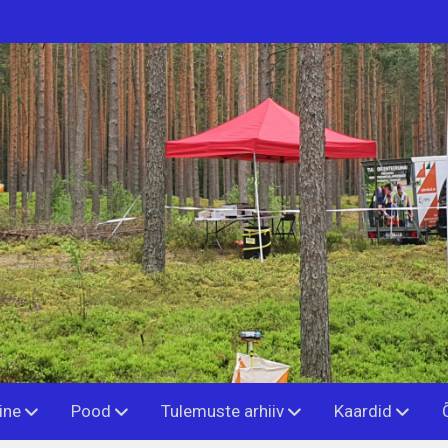
ine
Pood
Tulemuste arhiiv
Kaardid