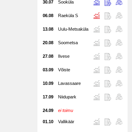
30.07
Sooküla
06.08
Raeküla S
13.08
Uulu-Metsaküla
20.08
Soometsa
27.08
Ilvese
03.09
Võiste
10.09
Lavassaare
17.09
Niidupark
24.09
ei toimu
01.10
Vallikäär