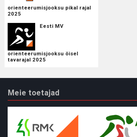
orienteerumisjooksu pikal rajal
2025
Eesti MV
orienteerumisjooksu öisel
tavarajal 2025
Meie toetajad