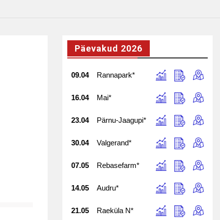
Päevakud 2026
09.04
Rannapark*
16.04
Mai*
23.04
Pärnu-Jaagupi*
30.04
Valgerand*
07.05
Rebasefarm*
14.05
Audru*
21.05
Raeküla N*