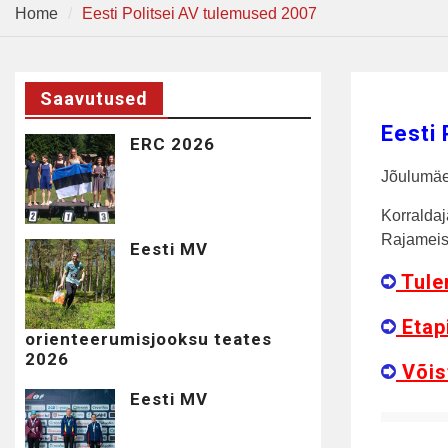
Home
Eesti Politsei AV tulemused 2007
Saavutused
Eesti
ERC 2026
Jõulumäe
Korralda
Rajameist
Eesti MV
Tule
Etap
orienteerumisjooksu teates
2026
Võis
Eesti MV