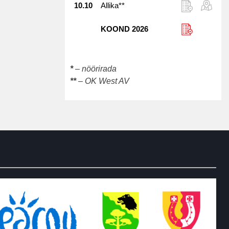
10.10
Allika**
KOOND 2026
*
– nöörirada
**
– OK West AV