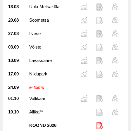
13.08
Uulu-Metsaküla
20.08
Soometsa
27.08
Ilvese
03.09
Võiste
10.09
Lavassaare
17.09
Niidupark
24.09
ei toimu
01.10
Vallikäär
10.10
Allika**
KOOND 2026