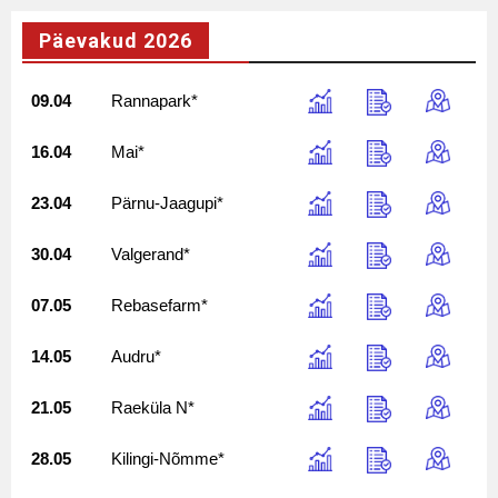
Päevakud 2026
09.04
Rannapark*
16.04
Mai*
23.04
Pärnu-Jaagupi*
30.04
Valgerand*
07.05
Rebasefarm*
14.05
Audru*
21.05
Raeküla N*
28.05
Kilingi-Nõmme*