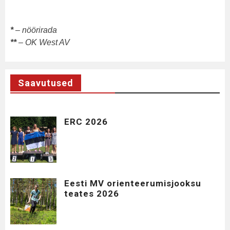
*
– nöörirada
**
– OK West AV
Saavutused
ERC 2026
Eesti MV orienteerumisjooksu
teates 2026