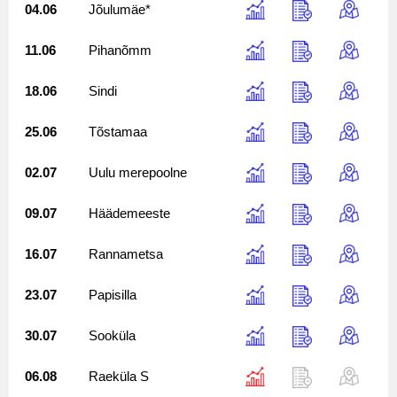
04.06
Jõulumäe*
11.06
Pihanõmm
18.06
Sindi
25.06
Tõstamaa
02.07
Uulu merepoolne
09.07
Häädemeeste
16.07
Rannametsa
23.07
Papisilla
30.07
Sooküla
06.08
Raeküla S