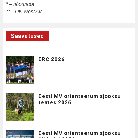
*
– nöörirada
**
– OK West AV
Saavutused
ERC 2026
Eesti MV orienteerumisjooksu
teates 2026
Eesti MV orienteerumisjooksu