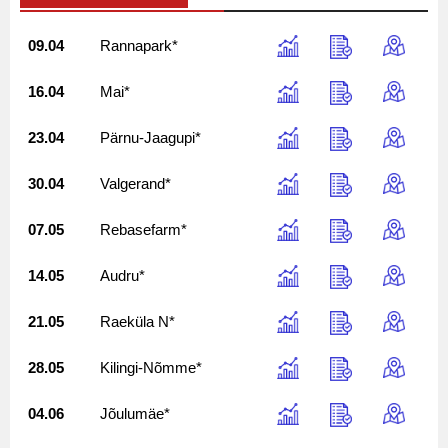
09.04
Rannapark*
16.04
Mai*
23.04
Pärnu-Jaagupi*
30.04
Valgerand*
07.05
Rebasefarm*
14.05
Audru*
21.05
Raeküla N*
28.05
Kilingi-Nõmme*
04.06
Jõulumäe*