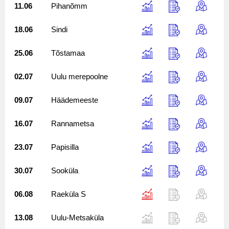
11.06
Pihanõmm
18.06
Sindi
25.06
Tõstamaa
02.07
Uulu merepoolne
09.07
Häädemeeste
16.07
Rannametsa
23.07
Papisilla
30.07
Sooküla
06.08
Raeküla S
13.08
Uulu-Metsaküla