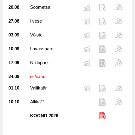
20.08
Soometsa
27.08
Ilvese
03.09
Võiste
10.09
Lavassaare
17.09
Niidupark
24.09
ei toimu
01.10
Vallikäär
10.10
Allika**
KOOND 2026