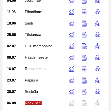
04.06
Jõulumäe*
11.06
Pihanõmm
18.06
Sindi
25.06
Tõstamaa
02.07
Uulu merepoolne
09.07
Häädemeeste
16.07
Rannametsa
23.07
Papisilla
30.07
Sooküla
06.08
Raeküla S