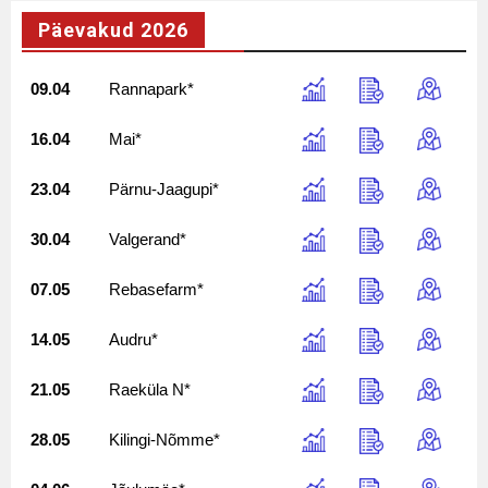
Päevakud 2026
09.04
Rannapark*
16.04
Mai*
23.04
Pärnu-Jaagupi*
30.04
Valgerand*
07.05
Rebasefarm*
14.05
Audru*
21.05
Raeküla N*
28.05
Kilingi-Nõmme*