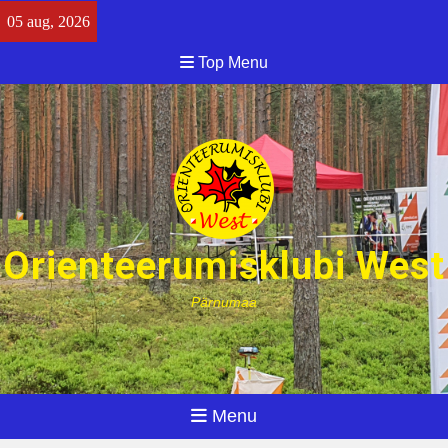
Skip
05 aug, 2026
to
content
Top Menu
Orienteerumisklubi West
Pärnumaa
Menu