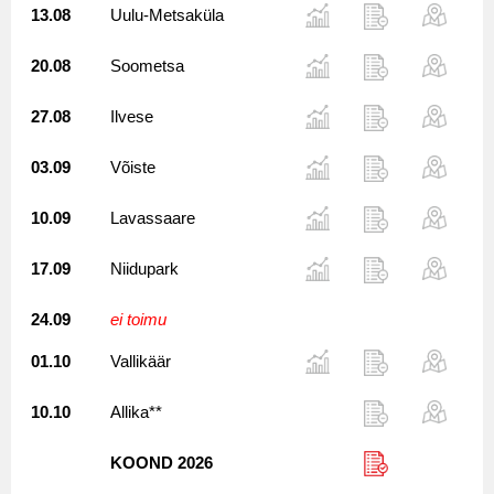
13.08
Uulu-Metsaküla
20.08
Soometsa
27.08
Ilvese
03.09
Võiste
10.09
Lavassaare
17.09
Niidupark
24.09
ei toimu
01.10
Vallikäär
10.10
Allika**
KOOND 2026