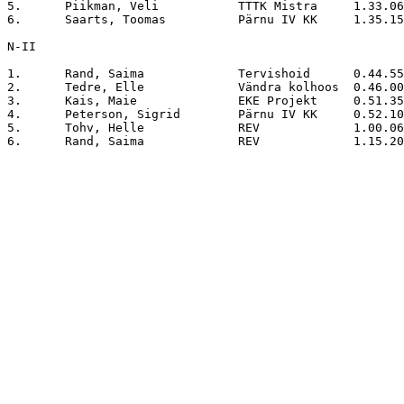
5.	Piikman, Veli		TTTK Mistra	1.33.06

6.	Saarts, Toomas		Pärnu IV KK	1.35.15

N-II

1.	Rand, Saima		Tervishoid	0.44.55

2.	Tedre, Elle		Vändra kolhoos	0.46.00

3.	Kais, Maie		EKE Projekt	0.51.35

4.	Peterson, Sigrid	Pärnu IV KK	0.52.10

5.	Tohv, Helle		REV		1.00.06
