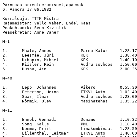
Pärnumaa orienteerumisneljapäevak

6. Vändra 17.06.1982

Korraldaja: TTTK Mistra

Rajameister: Vello Vaher, Endel Kaas

Peakohtunik: Sven Kivistik

Peasekretär: Anne Vaher

M-I

1.	Maate, Annes		Pärnu Kalur	1.28.17

2.	Leesmäe, Jüri		KEK		1.38.40

3.	Uibopin, Mihkel		KEK		1.40.10

4.	Kiisler, Rein		Audru sovhoos	1.50.00

5.	Uusna, Ain		KEK		2.00.35

M-40

1.	Lepp, Johannes		Vikero		0.55.30

2.	Peterson, Heino		ETKVL Auto	1.03.40

3.	Saar, Ilmar		Audru sovhoos	1.23.00

4.	Nõmmik, Olev		Masinatehas	1.35.22

M-II

1.	Ennok, Gennadi		Dünamo		1.10.32

2.	Song, Kalle		PML		1.18.40

3.	Neeme, Priit		Linakombinaat	1.28.50

4.	Lilienthal, Leitmar	ETKVL Auto	1.40.00
