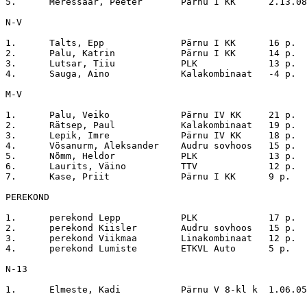
5.	Meressaar, Peeter	Pärnu I KK	2.13.08

N-V

1.	Talts, Epp		Pärnu I KK	16 p.

2.	Palu, Katrin		Pärnu I KK	14 p.

3.	Lutsar, Tiiu		PLK		13 p.

4.	Sauga, Aino		Kalakombinaat	-4 p.

M-V

1.	Palu, Veiko		Pärnu IV KK	21 p.

2.	Rätsep, Paul		Kalakombinaat	19 p.

3.	Lepik, Imre		Pärnu IV KK	18 p.

4.	Võsanurm, Aleksander	Audru sovhoos	15 p.

5.	Nõmm, Heldor		PLK		13 p.

6.	Laurits, Väino		TTV		12 p.

7.	Kase, Priit		Pärnu I KK	9 p.

PEREKOND

1.	perekond Lepp		PLK		17 p.

2.	perekond Kiisler	Audru sovhoos	15 p.

3.	perekond Viikmaa	Linakombinaat	12 p.

4.	perekond Lumiste	ETKVL Auto	5 p.

N-13

1.	Elmeste, Kadi		Pärnu V 8-kl k	1.06.05
