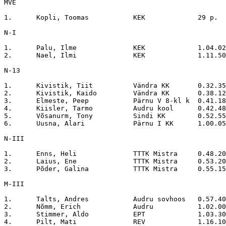
MVE

1.	Kopli, Toomas		KEK		29 p.

N-I

1.	Palu, Ilme		KEK		1.04.02

2.	Nael, Ilmi		KEK		1.11.50

N-13

1.	Kivistik, Tiit		Vändra KK	0.32.35

2.	Kivistik, Kaido		Vändra KK	0.38.12

3.	Elmeste, Peep		Pärnu V 8-kl k	0.41.18

4.	Kiisler, Tarmo		Audru kool	0.42.48

5.	Võsanurm, Tony		Sindi KK	0.52.55

6.	Uusna, Alari		Pärnu I KK	1.00.05

N-III

1.	Enns, Heli		TTTK Mistra	0.48.20

2.	Laius, Ene		TTTK Mistra	0.53.20

3.	Põder, Galina		TTTK Mistra	0.55.15

M-III

1.	Talts, Andres		Audru sovhoos	0.57.40

2.	Nõmm, Erich		Audru		1.02.00

3.	Stimmer, Aldo		EPT		1.03.30

4.	Pilt, Mati		REV		1.16.10
