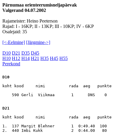
Pärnumaa orienteerumisneljapäevak
Valgerand 04.07.2002
Rajameister: Heino Peeterson
Rajad: I - 16KP; II - 13KP; III - 10KP; IV - 6KP
Osalejaid: 35
[<-Eelmine]
[Järgmine->]
D10
D21
D35
D45
H10
H12
H14
H21
H35
H45
H55
Perekond
D10
koht kood     nimi          rada  aeg   punkte

    590 Gerli  Viikmaa       1      DNS    0

D21
koht kood     nimi          rada  aeg   punkte

1.  137 Margit Blehner       1  0:49.40  100

2.  440 Imbi Kukk            2  0:44.00   80
