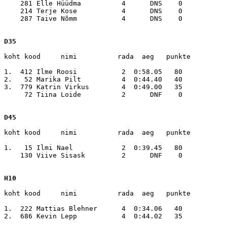
    281 Elle Hüüdma          4      DNS    0

    214 Terje Kose           4      DNS    0

    287 Taive Nõmm           4      DNS    0

D35
koht kood     nimi          rada  aeg   punkte

1.  412 Ilme Roosi           2  0:58.05   80

2.   52 Marika Pilt          4  0:44.40   40

3.  779 Katrin Virkus        4  0:49.00   35

     72 Tiina Loide          2      DNF    0

D45
koht kood     nimi          rada  aeg   punkte

1.   15 Ilmi Nael            2  0:39.45   80

    130 Viive Sisask         2      DNF    0

H10
koht kood     nimi          rada  aeg   punkte

1.  222 Mattias Blehner      4  0:34.06   40

2.  686 Kevin Lepp           4  0:44.02   35
