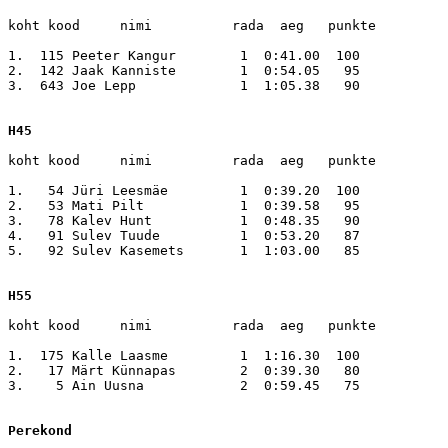
koht kood     nimi          rada  aeg   punkte

1.  115 Peeter Kangur        1  0:41.00  100

2.  142 Jaak Kanniste        1  0:54.05   95

3.  643 Joe Lepp             1  1:05.38   90

H45
koht kood     nimi          rada  aeg   punkte

1.   54 Jüri Leesmäe         1  0:39.20  100

2.   53 Mati Pilt            1  0:39.58   95

3.   78 Kalev Hunt           1  0:48.35   90

4.   91 Sulev Tuude          1  0:53.20   87

5.   92 Sulev Kasemets       1  1:03.00   85

H55
koht kood     nimi          rada  aeg   punkte

1.  175 Kalle Laasme         1  1:16.30  100

2.   17 Märt Künnapas        2  0:39.30   80

3.    5 Ain Uusna            2  0:59.45   75

Perekond