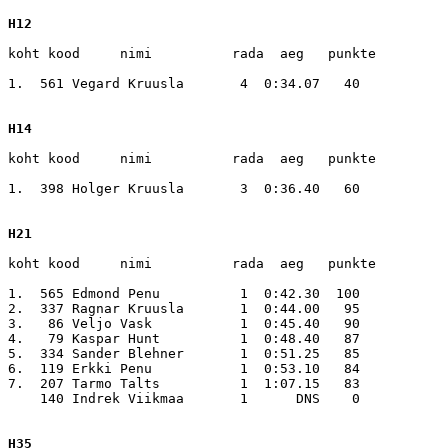
H12
koht kood     nimi          rada  aeg   punkte

1.  561 Vegard Kruusla       4  0:34.07   40

H14
koht kood     nimi          rada  aeg   punkte

1.  398 Holger Kruusla       3  0:36.40   60

H21
koht kood     nimi          rada  aeg   punkte

1.  565 Edmond Penu          1  0:42.30  100

2.  337 Ragnar Kruusla       1  0:44.00   95

3.   86 Veljo Vask           1  0:45.40   90

4.   79 Kaspar Hunt          1  0:48.40   87

5.  334 Sander Blehner       1  0:51.25   85

6.  119 Erkki Penu           1  0:53.10   84

7.  207 Tarmo Talts          1  1:07.15   83

    140 Indrek Viikmaa       1      DNS    0

H35