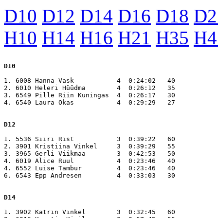
D10
D12
D14
D16
D18
D2
H10
H14
H16
H21
H35
H4
D10
1. 6008 Hanna Vask           4  0:24:02   40

2. 6010 Heleri Hüüdma        4  0:26:12   35

3. 6549 Pille Riin Kuningas  4  0:26:17   30

4. 6540 Laura Okas           4  0:29:29   27

D12
1. 5536 Siiri Rist           3  0:39:22   60

2. 3901 Kristiina Vinkel     3  0:39:29   55

3. 3965 Gerli Viikmaa        3  0:42:53   50

4. 6019 Alice Ruul           4  0:23:46   40

4. 6552 Luise Tambur         4  0:23:46   40

6. 6543 Epp Andresen         4  0:33:03   30

D14
1. 3902 Katrin Vinkel        3  0:32:45   60
