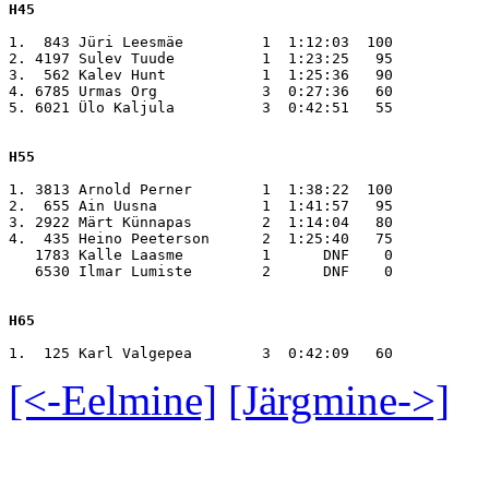
H45
1.  843 Jüri Leesmäe         1  1:12:03  100

2. 4197 Sulev Tuude          1  1:23:25   95

3.  562 Kalev Hunt           1  1:25:36   90

4. 6785 Urmas Org            3  0:27:36   60

5. 6021 Ülo Kaljula          3  0:42:51   55

H55
1. 3813 Arnold Perner        1  1:38:22  100

2.  655 Ain Uusna            1  1:41:57   95

3. 2922 Märt Künnapas        2  1:14:04   80

4.  435 Heino Peeterson      2  1:25:40   75

   1783 Kalle Laasme         1      DNF    0

   6530 Ilmar Lumiste        2      DNF    0

H65
[<-Eelmine]
[Järgmine->]