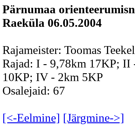
Pärnumaa orienteerumisn
Raeküla 06.05.2004
Rajameister: Toomas Teekel
Rajad: I - 9,78km 17KP; II
10KP; IV - 2km 5KP
Osalejaid: 67
[<-Eelmine]
[Järgmine->]