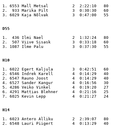
1. 6553 Mall Metsal          2  2:22:10   80

2.  933 Marika Pilt          3  0:30:30   60

3. 6029 Kaja Nõlvak          3  0:47:00   55

D55
1.  436 Ilmi Nael            2  1:32:24   80

2.  507 Viive Sisask         3  0:33:18   60

3. 1087 Ilme Palu            3  0:37:30   55

H10
1. 6022 Egert Kaljula        3  0:42:51   60

2. 6546 Indrek Karell        4  0:14:29   40

2. 6547 Rauno Joost          4  0:14:29   40

4. 6527 Sander Kangur        4  0:16:56   30

5. 4286 Veiko Vinkel         4  0:19:20   27

6. 4291 Mattias Blehner      4  0:21:16   25

7. 6025 Kevin Lepp           4  0:21:27   24

H14
1. 6023 Antero Alliku        2  2:39:07   80

2. 6548 Lauri Piigert        4  0:13:29   40
