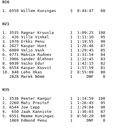
H16
1. 6550 Willem Kuningas      3  0:44:47   60

H21
1. 3535 Ragnar Kruusla       1  1:09:25  100

2.  426 Ville Vinkel         1  1:11:10   95

3. 1970 Erkki Penu           1  1:19:55   90

4. 2827 Kaspar Hunt          1  1:26:46   87

5. 6009 Veljo Vask           1  1:29:45   85

6. 6771 Maksim Rudnev        1  1:31:54   84

7. 3966 Sander Blehner       1  1:32:45   83

8. 6030 Vaiko Edur           1  1:42:15   82

9. 6554 Kaspar Koovit        1  1:57:59   81

10. 848 Leho Okas            2  0:55:09   80

   2828 Marek Nõmm           1      DNF    0

H35
1. 3536 Peeter Kangur        1  1:14:59  100

2. 2260 Mati Preitof         1  1:26:45   95

3. 6544 Joe Lepp             1  1:29:04   90

4.  650 Jaak Kanniste        1  1:36:03   87

5. 6551 Meeme Kuningas       3  0:50:20   60

   1869 Edmond Penu          1      DNF    0
