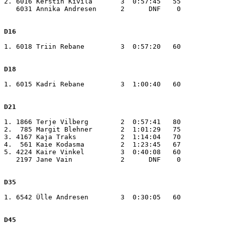
2. 6016 Kerstin Kivila       3  0:57:45   55

   6031 Annika Andresen      2      DNF    0

D16
1. 6018 Triin Rebane         3  0:57:20   60

D18
1. 6015 Kadri Rebane         3  1:00:40   60

D21
1. 1866 Terje Vilberg        2  0:57:41   80

2.  785 Margit Blehner       2  1:01:29   75

3. 4167 Kaja Traks           2  1:14:04   70

4.  561 Kaie Kodasma         2  1:23:45   67

5. 4224 Kaire Vinkel         3  0:40:08   60

   2197 Jane Vain            2      DNF    0

D35
1. 6542 Ülle Andresen        3  0:30:05   60

D45