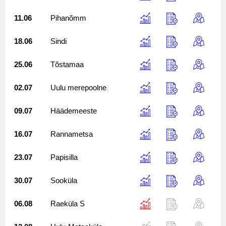
11.06
Pihanõmm
18.06
Sindi
25.06
Tõstamaa
02.07
Uulu merepoolne
09.07
Häädemeeste
16.07
Rannametsa
23.07
Papisilla
30.07
Sooküla
06.08
Raeküla S