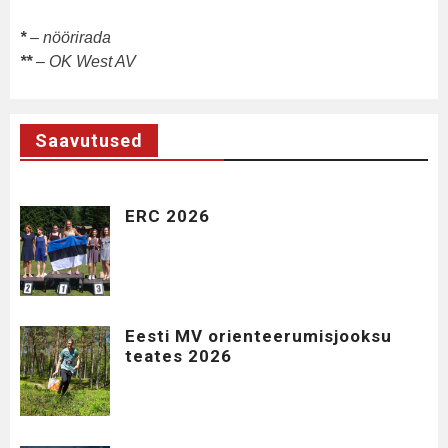
*
– nöörirada
**
– OK West AV
Saavutused
ERC 2026
Eesti MV orienteerumisjooksu
teates 2026