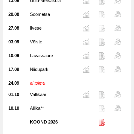
13.08
Uulu-Metsaküla
20.08
Soometsa
27.08
Ilvese
03.09
Võiste
10.09
Lavassaare
17.09
Niidupark
24.09
ei toimu
01.10
Vallikäär
10.10
Allika**
KOOND 2026