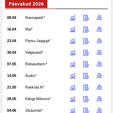
Päevakud 2026
09.04
Rannapark*
16.04
Mai*
23.04
Pärnu-Jaagupi*
30.04
Valgerand*
07.05
Rebasefarm*
14.05
Audru*
21.05
Raeküla N*
28.05
Kilingi-Nõmme*
04.06
Jõulumäe*