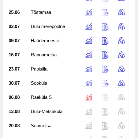
25.06
Tõstamaa
02.07
Uulu merepoolne
09.07
Häädemeeste
16.07
Rannametsa
23.07
Papisilla
30.07
Sooküla
06.08
Raeküla S
13.08
Uulu-Metsaküla
20.08
Soometsa