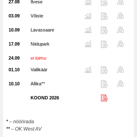
27.08
Ilvese
03.09
Võiste
10.09
Lavassaare
17.09
Niidupark
24.09
ei toimu
01.10
Vallikäär
10.10
Allika**
KOOND 2026
*
– nöörirada
**
– OK West AV