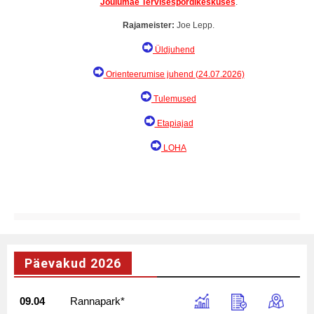
Jõulumäe Tervisespordikeskuses
.
Rajameister:
Joe Lepp.
Üldjuhend
Orienteerumise juhend (24.07.2026)
Tulemused
Etapiajad
LOHA
Päevakud 2026
09.04
Rannapark*