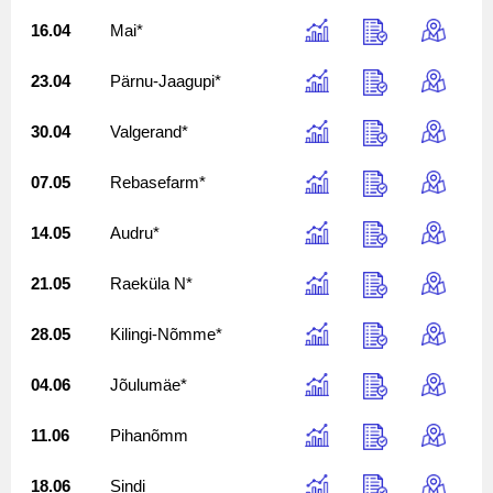
16.04
Mai*
23.04
Pärnu-Jaagupi*
30.04
Valgerand*
07.05
Rebasefarm*
14.05
Audru*
21.05
Raeküla N*
28.05
Kilingi-Nõmme*
04.06
Jõulumäe*
11.06
Pihanõmm
18.06
Sindi