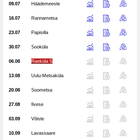
09.07
Häädemeeste
16.07
Rannametsa
23.07
Papisilla
30.07
Sooküla
06.08
Raeküla S
13.08
Uulu-Metsaküla
20.08
Soometsa
27.08
Ilvese
03.09
Võiste
10.09
Lavassaare