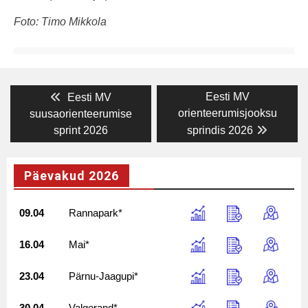
Foto: Timo Mikkola
Navigeerimine
Previous
Next
Eesti MV
Eesti MV
post:
post:
orienteerumisjooksu
suusaorienteerumise
sprint 2026
sprindis 2026
Päevakud 2026
09.04
Rannapark*
16.04
Mai*
23.04
Pärnu-Jaagupi*
30.04
Valgerand*