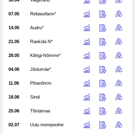
07.05
Rebasefarm*
14.05
Audru*
21.05
Raeküla N*
28.05
Kilingi-Nõmme*
04.06
Jõulumäe*
11.06
Pihanõmm
18.06
Sindi
25.06
Tõstamaa
02.07
Uulu merepoolne