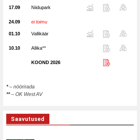
17.09
Niidupark
24.09
ei toimu
01.10
Vallikäär
10.10
Allika**
KOOND 2026
*
– nöörirada
**
– OK West AV
Saavutused