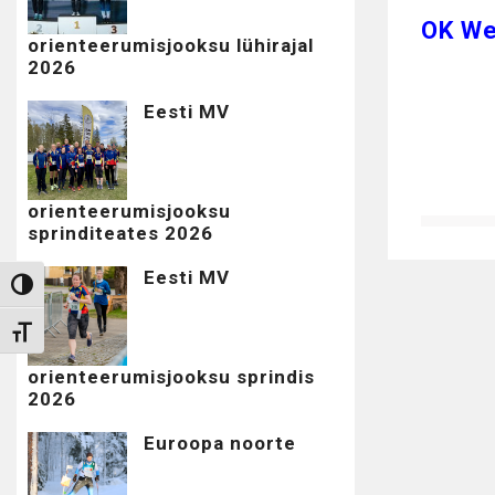
OK We
orienteerumisjooksu lühirajal
2026
Eesti MV
orienteerumisjooksu
sprinditeates 2026
Eesti MV
Toggle High Contrast
Toggle Font size
orienteerumisjooksu sprindis
2026
Euroopa noorte