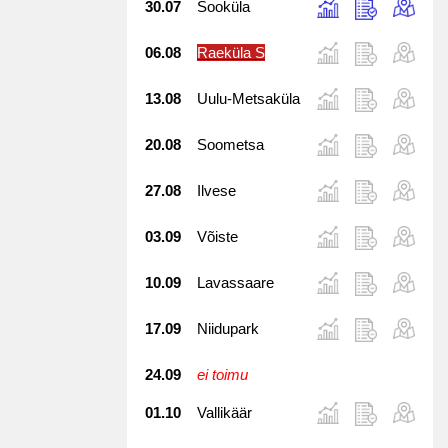
30.07
Sooküla
06.08
Raeküla S
13.08
Uulu-Metsaküla
20.08
Soometsa
27.08
Ilvese
03.09
Võiste
10.09
Lavassaare
17.09
Niidupark
24.09
ei toimu
01.10
Vallikäär