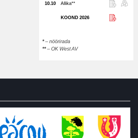
10.10
Allika**
KOOND 2026
*
– nöörirada
**
– OK West AV