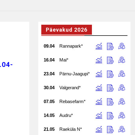
Päevakud 2026
09.04
Rannapark*
16.04
Mai*
.04-
23.04
Pärnu-Jaagupi*
30.04
Valgerand*
07.05
Rebasefarm*
14.05
Audru*
21.05
Raeküla N*