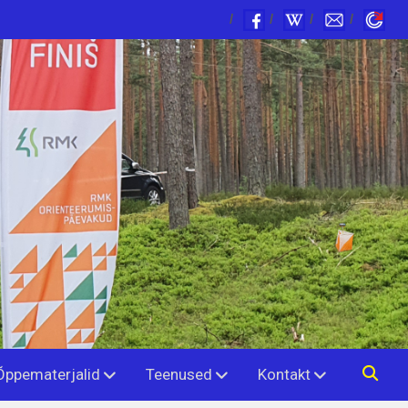
Õppematerjalid
Teenused
Kontakt