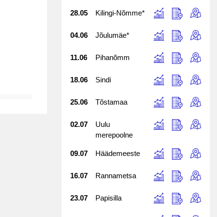
28.05
Kilingi-Nõmme*
04.06
Jõulumäe*
11.06
Pihanõmm
18.06
Sindi
25.06
Tõstamaa
02.07
Uulu
merepoolne
09.07
Häädemeeste
16.07
Rannametsa
23.07
Papisilla