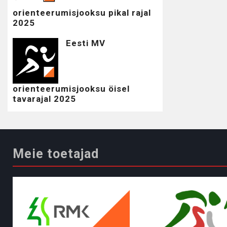
orienteerumisjooksu pikal rajal
2025
Eesti MV
orienteerumisjooksu öisel
tavarajal 2025
Meie toetajad