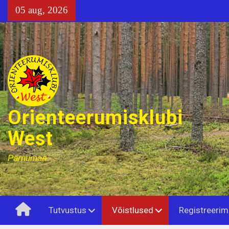
Skip
05 aug, 2026
to
content
Orienteerumisklubi
West
Pärnumaa
Home
Tutvustus
Võistlused
Registreerim