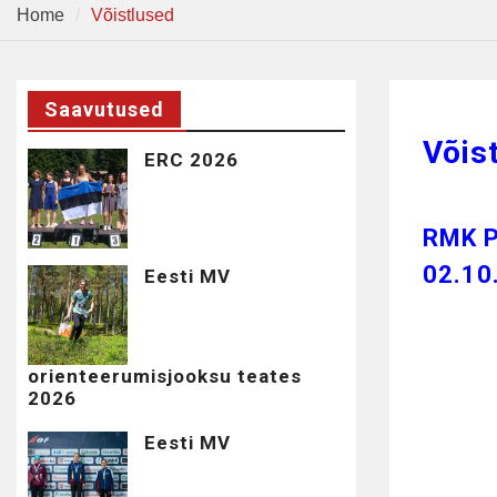
Home
Võistlused
Saavutused
Võis
ERC 2026
RMK P
02.10
Eesti MV
orienteerumisjooksu teates
2026
Eesti MV