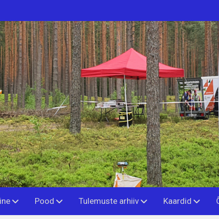
ine
Pood
Tulemuste arhiiv
Kaardid