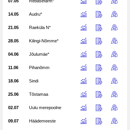
07.05
Rebasefarm*
14.05
Audru*
21.05
Raeküla N*
28.05
Kilingi-Nõmme*
04.06
Jõulumäe*
11.06
Pihanõmm
18.06
Sindi
25.06
Tõstamaa
02.07
Uulu merepoolne
09.07
Häädemeeste