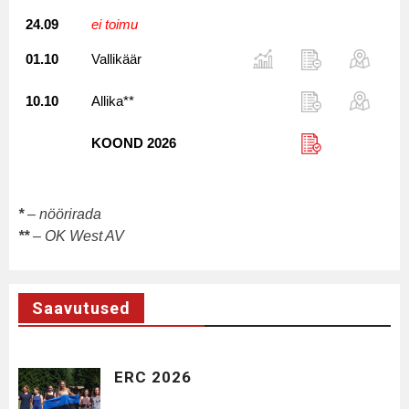
24.09
ei toimu
01.10
Vallikäär
10.10
Allika**
KOOND 2026
*
– nöörirada
**
– OK West AV
Saavutused
ERC 2026