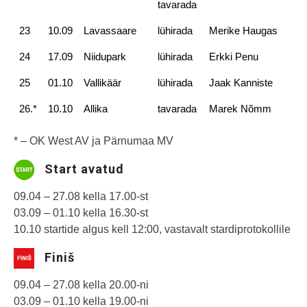
tavarada
23
10.09
Lavassaare
lühirada
Merike Haugas
24
17.09
Niidupark
lühirada
Erkki Penu
25
01.10
Vallikäär
lühirada
Jaak Kanniste
26.*
10.10
Allika
tavarada
Marek Nõmm
* – OK West AV ja Pärnumaa MV
Start avatud
09.04 – 27.08 kella 17.00-st
03.09 – 01.10 kella 16.30-st
10.10 startide algus kell 12:00, vastavalt stardiprotokollile
Finiš
09.04 – 27.08 kella 20.00-ni
03.09 – 01.10 kella 19.00-ni