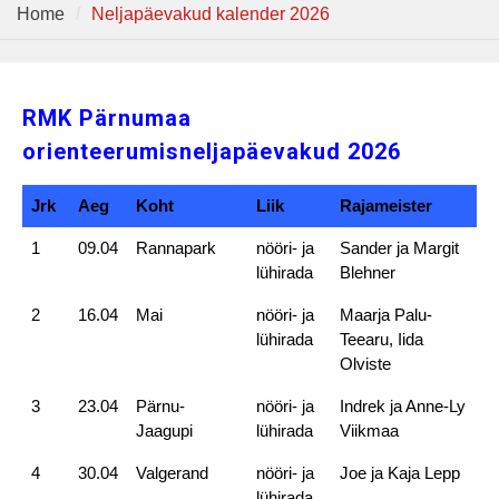
Home
Neljapäevakud kalender 2026
RMK Pärnumaa
orienteerumisneljapäevakud 2026
Jrk
Aeg
Koht
Liik
Rajameister
1
09.04
Rannapark
nööri- ja
Sander ja Margit
lühirada
Blehner
2
16.04
Mai
nööri- ja
Maarja Palu-
lühirada
Teearu, Iida
Olviste
3
23.04
Pärnu-
nööri- ja
Indrek ja Anne-Ly
Jaagupi
lühirada
Viikmaa
4
30.04
Valgerand
nööri- ja
Joe ja Kaja Lepp
lühirada