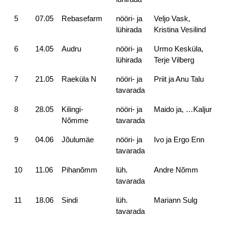
5
07.05
Rebasefarm
nööri- ja
Veljo Vask,
lühirada
Kristina Vesilind
6
14.05
Audru
nööri- ja
Urmo Kesküla,
lühirada
Terje Vilberg
7
21.05
Raeküla N
nööri- ja
Priit ja Anu Talu
tavarada
8
28.05
Kilingi-
nööri- ja
Maido ja, …Kaljur
Nõmme
tavarada
9
04.06
Jõulumäe
nööri- ja
Ivo ja Ergo Enn
tavarada
10
11.06
Pihanõmm
lüh.
Andre Nõmm
tavarada
11
18.06
Sindi
lüh.
Mariann Sulg
tavarada