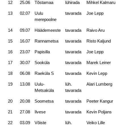
12
25.06
Tõstamaa
lühirada
Mihkel Kalmaru
13
02.07
Uulu
tavarada
Joe Lepp
merepoolne
14
09.07
Häädemeeste
tavarada
Raivo Aru
15
16.07
Rannametsa
tavarada
Risto Kaljund
16
23.07
Papisilla
tavarada
Joe Lepp
17
30.07
Sooküla
tavarada
Marek Leiner
18
06.08
Raeküla S
tavarada
Kevin Lepp
19
13.08
Uulu-
lüh.
Alari Lumberg
Metsaküla
tavarada
20
20.08
Soometsa
tavarada
Peeter Kangur
21
27.08
Ilvese
tavarada
Kevin Poljans
22
03.09
Võiste
lüh.
Veiko Lille