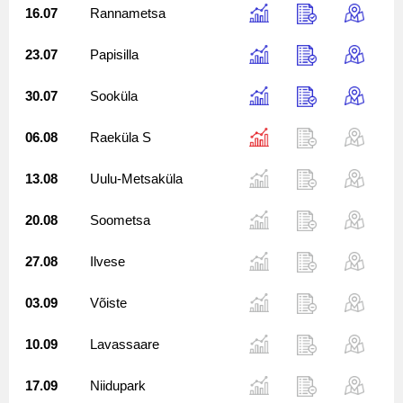
16.07
Rannametsa
23.07
Papisilla
30.07
Sooküla
06.08
Raeküla S
13.08
Uulu-Metsaküla
20.08
Soometsa
27.08
Ilvese
03.09
Võiste
10.09
Lavassaare
17.09
Niidupark