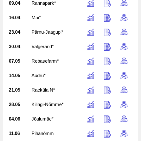
09.04
Rannapark*
16.04
Mai*
23.04
Pärnu-Jaagupi*
30.04
Valgerand*
07.05
Rebasefarm*
14.05
Audru*
21.05
Raeküla N*
28.05
Kilingi-Nõmme*
04.06
Jõulumäe*
11.06
Pihanõmm