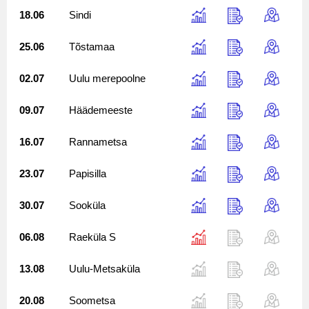
18.06
Sindi
25.06
Tõstamaa
02.07
Uulu merepoolne
09.07
Häädemeeste
16.07
Rannametsa
23.07
Papisilla
30.07
Sooküla
06.08
Raeküla S
13.08
Uulu-Metsaküla
20.08
Soometsa