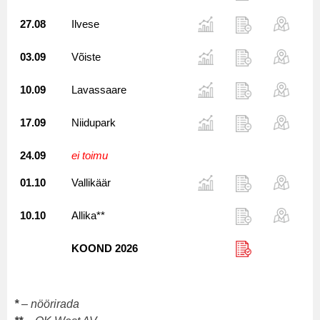
27.08
Ilvese
03.09
Võiste
10.09
Lavassaare
17.09
Niidupark
24.09
ei toimu
01.10
Vallikäär
10.10
Allika**
KOOND 2026
*
– nöörirada