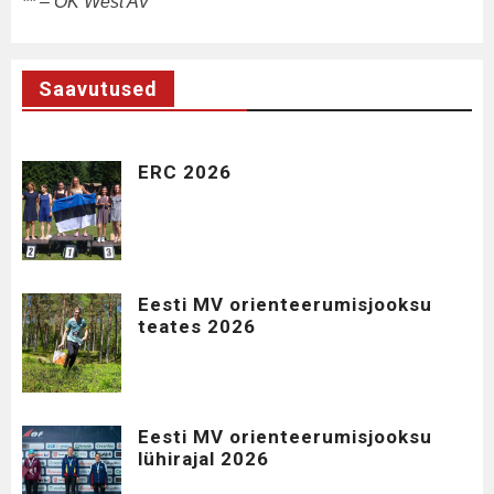
**
– OK West AV
Saavutused
ERC 2026
Eesti MV orienteerumisjooksu
teates 2026
Eesti MV orienteerumisjooksu
lühirajal 2026