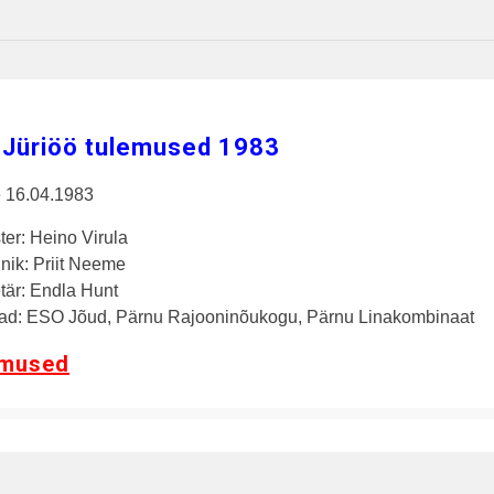
 Jüriöö tulemused 1983
 16.04.1983
er: Heino Virula
nik: Priit Neeme
tär: Endla Hunt
jad: ESO Jõud, Pärnu Rajooninõukogu, Pärnu Linakombinaat
mused