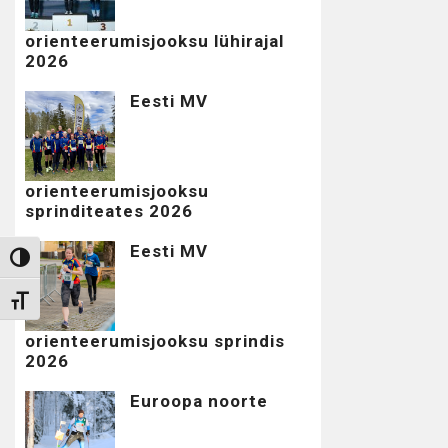
orienteerumisjooksu lühirajal
2026
Eesti MV
orienteerumisjooksu
sprinditeates 2026
Eesti MV
Toggle High Contrast
Toggle Font size
orienteerumisjooksu sprindis
2026
Euroopa noorte