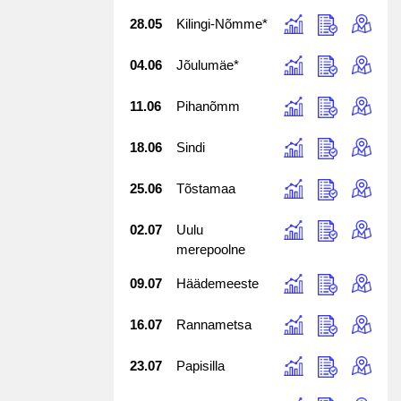
28.05
Kilingi-Nõmme*
04.06
Jõulumäe*
11.06
Pihanõmm
18.06
Sindi
25.06
Tõstamaa
02.07
Uulu
merepoolne
09.07
Häädemeeste
16.07
Rannametsa
23.07
Papisilla