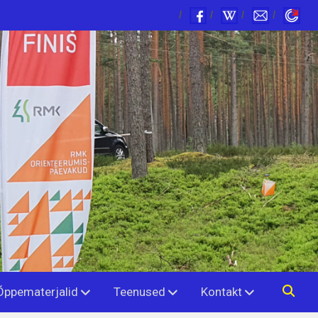
Õppematerjalid
Teenused
Kontakt