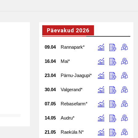
Päevakud 2026
09.04
Rannapark*
16.04
Mai*
23.04
Pärnu-Jaagupi*
30.04
Valgerand*
07.05
Rebasefarm*
14.05
Audru*
21.05
Raeküla N*