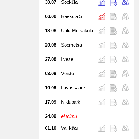
30.07
Sooküla
06.08
Raeküla S
13.08
Uulu-Metsaküla
20.08
Soometsa
27.08
Ilvese
03.09
Võiste
10.09
Lavassaare
17.09
Niidupark
24.09
ei toimu
01.10
Vallikäär