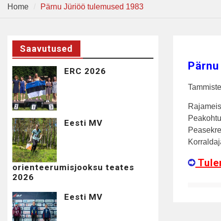
Home
Pärnu Jüriöö tulemused 1983
Saavutused
Pärnu
ERC 2026
Tammiste
Rajameist
Peakohtu
Eesti MV
Peasekre
Korralda
Tule
orienteerumisjooksu teates
2026
Eesti MV