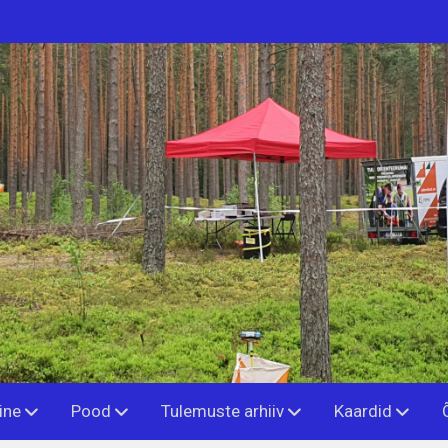
ine
Pood
Tulemuste arhiiv
Kaardid