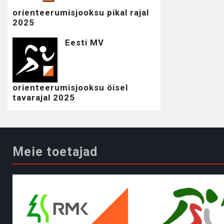
orienteerumisjooksu pikal rajal
2025
Eesti MV
orienteerumisjooksu öisel
tavarajal 2025
Meie toetajad