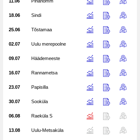
11.06
Pihanõmm
18.06
Sindi
25.06
Tõstamaa
02.07
Uulu merepoolne
09.07
Häädemeeste
16.07
Rannametsa
23.07
Papisilla
30.07
Sooküla
06.08
Raeküla S
13.08
Uulu-Metsaküla