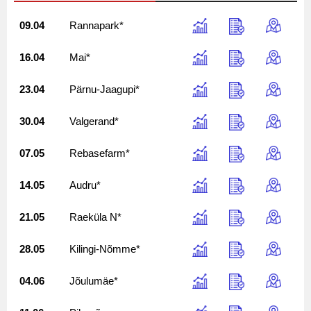
09.04
Rannapark*
16.04
Mai*
23.04
Pärnu-Jaagupi*
30.04
Valgerand*
07.05
Rebasefarm*
14.05
Audru*
21.05
Raeküla N*
28.05
Kilingi-Nõmme*
04.06
Jõulumäe*