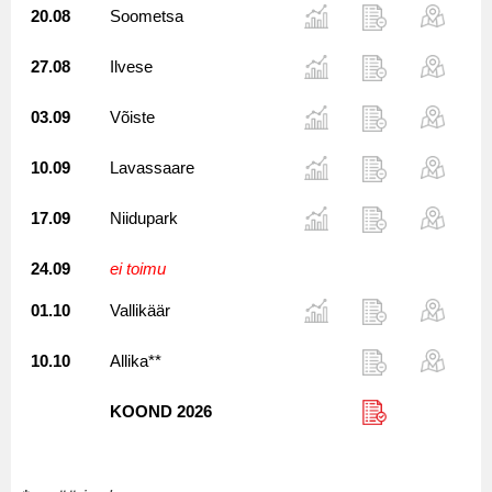
20.08
Soometsa
27.08
Ilvese
03.09
Võiste
10.09
Lavassaare
17.09
Niidupark
24.09
ei toimu
01.10
Vallikäär
10.10
Allika**
KOOND 2026