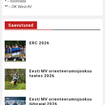
*
– nöörirada
**
– OK West AV
Saavutused
ERC 2026
Eesti MV orienteerumisjooksu
teates 2026
Eesti MV orienteerumisjooksu
lühirajal 2026