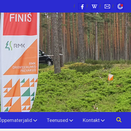
Õppematerjalid
Teenused
Kontakt