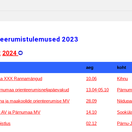
teerumistulemused 2023
2
2024
aeg
koht
a XXX Rannamängud
10.06
Kihnu
numaa orienteerumisneljapäevakud
13.04-05.10
Pärnum
nna ja maakoolide orienteerumise MV
28.09
Niidupa
 AV ja Pärnumaa MV
14.10
Sookül
istlus
02.12
Pärnu-