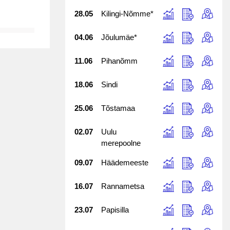
28.05
Kilingi-Nõmme*
04.06
Jõulumäe*
11.06
Pihanõmm
18.06
Sindi
25.06
Tõstamaa
02.07
Uulu
merepoolne
09.07
Häädemeeste
16.07
Rannametsa
23.07
Papisilla