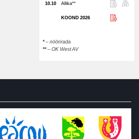
10.10
Allika**
KOOND 2026
*
– nöörirada
**
– OK West AV