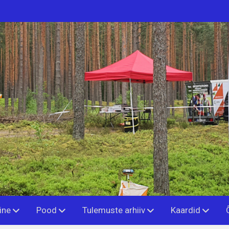
ine
Pood
Tulemuste arhiiv
Kaardid