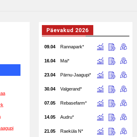
Päevakud 2026
09.04
Rannapark*
16.04
Mai*
23.04
Pärnu-Jaagupi*
30.04
Valgerand*
aa
07.05
Rebasefarm*
rk
a
14.05
Audru*
Jaagupi
21.05
Raeküla N*