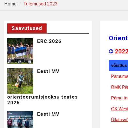
Home
Tulemused 2023
Saavutused
Orien
ERC 2026
202
võistlus
Eesti MV
Pärnuma
RMK Pär
orienteerumisjooksu teates
Pärnu li
2026
OK West
Eesti MV
Üllatusvõ