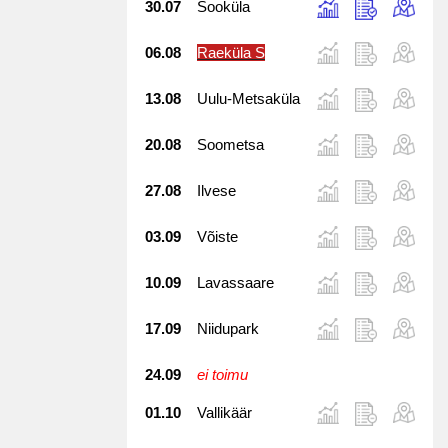
30.07
Sooküla
06.08
Raeküla S
13.08
Uulu-Metsaküla
20.08
Soometsa
27.08
Ilvese
03.09
Võiste
10.09
Lavassaare
17.09
Niidupark
24.09
ei toimu
01.10
Vallikäär