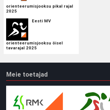
orienteerumisjooksu pikal rajal
2025
Eesti MV
orienteerumisjooksu öisel
tavarajal 2025
Meie toetajad