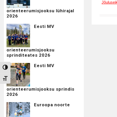
Jõulusei
orienteerumisjooksu lühirajal
2026
Eesti MV
orienteerumisjooksu
sprinditeates 2026
Eesti MV
Toggle High Contrast
Toggle Font size
orienteerumisjooksu sprindis
2026
Euroopa noorte